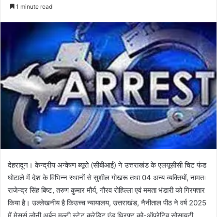
e
1 minute read
n
d
a
n
e
m
a
i
l
देहरादून। केन्द्रीय अन्वेषण ब्यूरो (सीबीआई) ने उत्तराखंड के एलयूसीसी चिट फंड
घोटाले में देश के विभिन्न स्थानों से सुशील गोखरू तथा 04 अन्य व्यक्तियों, नामतः
राजेन्द्र सिंह बिष्ट, तरुण कुमार मौर्य, गौरव रोहिल्ला एवं ममता भंडारी को गिरफ्तार
किया है। उल्लेखनीय है किउच्च न्यायालय, उत्तराखंड, नैनीताल पीठ ने वर्ष 2025
में मेसर्स लोनी अर्बन मल्टी स्टेट क्रेडिट एंड थ्रिफ्ट को-ऑपरेटिव सोसायटी