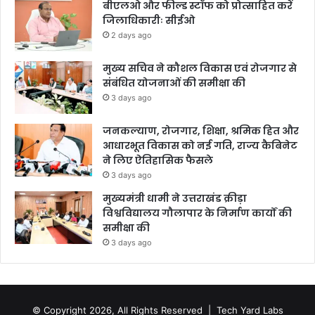
बीएलओ और फील्ड स्टॉफ को प्रोत्साहित करें
जिलाधिकारीः सीईओ
2 days ago
मुख्य सचिव ने कौशल विकास एवं रोजगार से
संबंधित योजनाओं की समीक्षा की
3 days ago
जनकल्याण, रोजगार, शिक्षा, श्रमिक हित और
आधारभूत विकास को नई गति, राज्य कैबिनेट
ने लिए ऐतिहासिक फैसले
3 days ago
मुख्यमंत्री धामी ने उत्तराखंड क्रीड़ा
विश्वविद्यालय गौलापार के निर्माण कार्यों की
समीक्षा की
3 days ago
© Copyright 2026, All Rights Reserved |
Tech Yard Labs