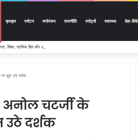
क्राइम
पर्यटन
मनोरंजन
राजनीति
स्पोर्ट्स
स्वास्थ्य
देश-विद
ार, शिक्षा, श्रमिक हित और आधारभूत विकास को नई गति, राज्य कैबिनेट ने लिए ऐतिहासिक फैसल
त पर झूम उठे दर्शक
त अनोल चटर्जी के
 उठे दर्शक