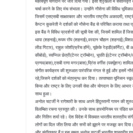
महत्वपूर्ण योगदान पर जोर दिया गया। इसी श्रृंखला में सेवानिवृत
चर्चा करने के लिए मंच संभाला। उन्होंने नौसेना की विविध भूमि
जिसमें एसएसबी साक्षात्कार और भारतीय राष्ट्रीय अकादमी, राष्ट्रीय 
कैप्टन कुकरेती ने दर्शकों को नौसेना बैंड से परिचित कराया तथा
इस बैंड ने विविध प्रदर्शनों की सूची पेश की, जिसमें शामिल है
थापा (शहनाई),रूपम रॉय (शहनाई),वरदान चौहान (शहनाई),विशाल 
लीड गिटार), राहुल जोशी(फ्रेंच हॉर्न), यूकेके रेड्डी(कॉर्नेट), बी
कीबोर्ड), स्वप्निल छेत्री(टेनर ट्रॉम्बोन), भूपति ई(टेनर ट्रॉम्
प्रणव(बास),एसबी राणा मगर(बास),प्रिंस वर्गीस (पर्क्यूशन) शामिल
संगीत कार्यक्रम की शुरुआत पारंपरिक मंगल से हुई और इसमें नौ
रहे,जिसने दर्शकों को मंत्रमुग्ध कर दिया। तत्पश्चात यूनिसन स्क
किया और राष्ट्र के लिए उनकी सेवा और योगदान के लिए आभार व्
साथ हुआ।
अनोल चटर्जी ने रागेश्वरी के साथ अपने हिंदुस्तानी गायन की शुरुआत
विलम्बित रचना प्रस्तुत की। उनके साथ हारमोनियम पर पंडित धर्म
और नितिन शर्मा रहे। देश विदेश में विख्यात भारतीय शास्त्रीय स
लोगों का दिल जीत लिया और सभी को झूमने पर मजबूर कर दिया।
और संगीतकार हैं प् इस समय अनोल चटर्जी भारतीय शास्त्रीय गायन