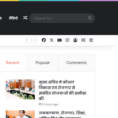
Random Article
Search
ेश
वीडियो
for
Facebook
X
YouTube
Instagram
Log In
Random Article
Sidebar
े
Recent
Popular
Comments
मुख्य सचिव ने कौशल
विकास एवं रोजगार से
संबंधित योजनाओं की समीक्षा
की
5 hours ago
जनकल्याण, रोजगार, शिक्षा,