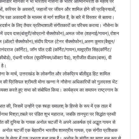
्त कमोडोर मोनिका ने भी भारतीय नौसेना के भीतर आत्मनिर्भरता के महत्व पर
काओं, करियर के अवसरों, जहाजों पर जीवन और शामिल होने की प्रक्रियाओं,
रक्षा अकादमी के माध्यम से मार्ग शामिल हैं, के बारे में विस्तार से बताया।
 प्रदर्शन के लिए तैयार प्रतिभाशाली संगीतकारों का परिचय कराया। नौसेना के
ं जिसमें उदय दास(बांसुरी/सोप्रानो सैक्सोफोन),अमल जोस (शहनाई/गायन),रोशन
(ऑल्टो सैक्सोफोन),संदीप दिगल (टेनर सैक्सोफोन),अरुण कुमार(बैसून/
 आनंदराज (कॉर्नेट), जॉन पॉल एडी (कॉर्नेट/गायन),मामूप्रीत सिंह(कॉर्नेट/
बोन/कीबोर्ड), एंथनी राफेल (यूफोनियम/ऑक्टा पैड), श्रीजीत वीआर(बास), वी
 है।
सेना के मार्च, उत्तराखंड के लोकगीत और लोकप्रिय बॉलीवुड हिट शामिल
ूल की प्रिंसिपल श्रीमती मोना खन्ना ने नौसेना अधिकारियों को गुलदस्ता भेंट
यक्त करते हुए सभा को संबोधित किया। कार्यक्रम का समापन राष्ट्रगान के
 की, जिसमें उन्होंने एक श्बड़ा ख्यालश् के हिस्से के रूप में एक ताल में
नाथ मिश्रा,तबले पर पंडित शुभ महाराज, जबकि तानपुरा पर सिद्धांत प्रुथी
ंगीत की दुनिया के गायक अनोल चटर्जी ने अपने आकर्षक एवं अद्भुत गायन से
 अनोल चटर्जी एक बेहतरीन भारतीय शास्त्रीय गायक, एक संगीत प्रशिक्षक
 के क्षेत्र में एक उभरता हुआ नाम है। अनोल के संगीत का स्वाद मूल रूप से