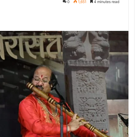
0
1,651
4 minutes read