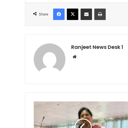
Facebook
X
Share via Email
Print
Share
Ranjeet News Desk 1
We
bsi
te