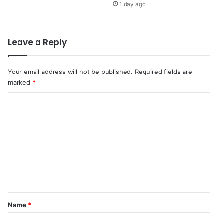
1 day ago
Leave a Reply
Your email address will not be published.
Required fields are
marked
*
C
o
m
m
e
n
t
*
Name
*