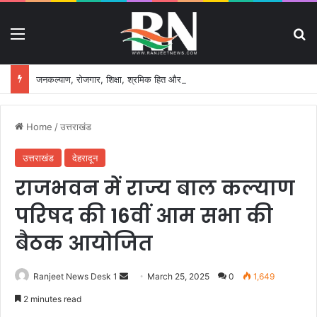
Menu
S
जनकल्याण, रोजगार, शिक्षा, श्रमिक हित और आधारभूत विकास को नई गति, राज्य कैबिनेट ने लिए ऐतिहासिक फैसले
Home
/
उत्तराखंड
उत्तराखंड
देहरादून
राजभवन में राज्य बाल कल्याण
परिषद की 16वीं आम सभा की
बैठक आयोजित
Ranjeet News Desk 1
S
March 25, 2025
0
1,649
e
2 minutes read
n