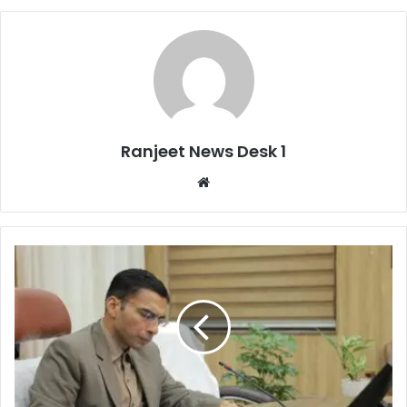
Ranjeet News Desk 1
We
bsi
te