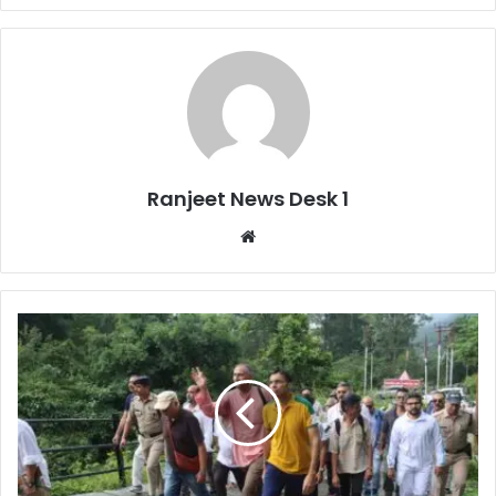
Ranjeet News Desk 1
We
bsi
te