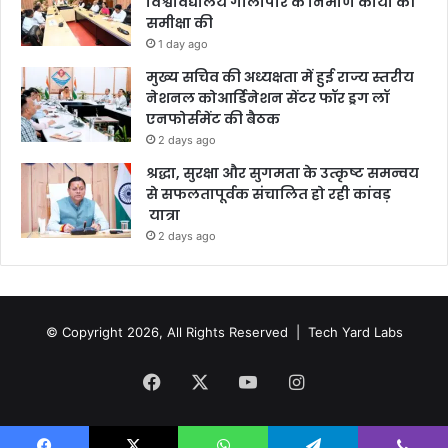
विश्वविद्यालय गौलापार के निर्माण कार्यों की
समीक्षा की
1 day ago
मुख्य सचिव की अध्यक्षता में हुई राज्य स्तरीय
नेशनल कोआर्डिनेशन सेंटर फॉर ड्रग लॉ
एनफोर्समेंट की बैठक
2 days ago
श्रद्धा, सुरक्षा और सुगमता के उत्कृष्ट समन्वय
से सफलतापूर्वक संचालित हो रही कांवड़
यात्रा
2 days ago
© Copyright 2026, All Rights Reserved |
Tech Yard Labs
Facebook
X
YouTube
Instagram