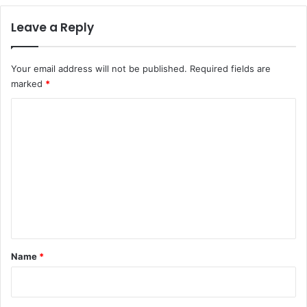
Leave a Reply
Your email address will not be published.
Required fields are
marked
*
C
o
m
m
e
n
t
*
Name
*