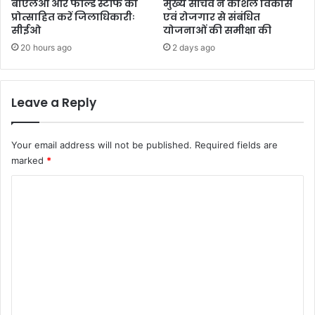
बीएलओ और फील्ड स्टॉफ को
मुख्य सचिव ने कौशल विकास
प्रोत्साहित करें जिलाधिकारीः
एवं रोजगार से संबंधित
सीईओ
योजनाओं की समीक्षा की
20 hours ago
2 days ago
Leave a Reply
Your email address will not be published.
Required fields are
marked
*
C
o
m
m
e
n
t