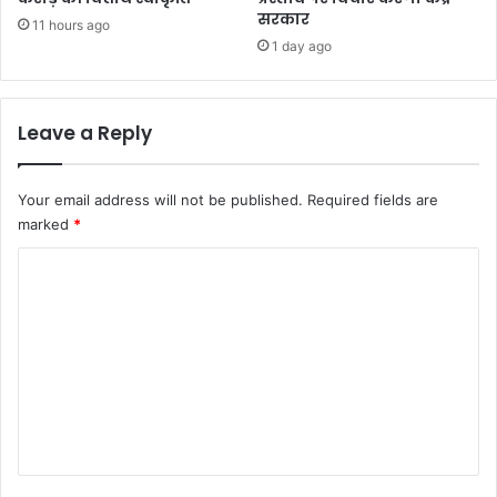
सरकार
11 hours ago
1 day ago
Leave a Reply
Your email address will not be published.
Required fields are
marked
*
C
o
m
m
e
n
t