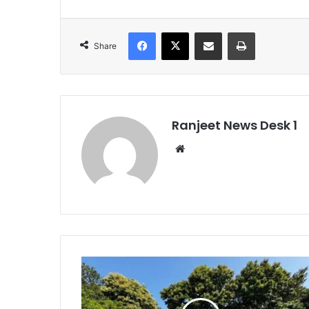
Facebook
X
Share via Email
Print
Share
Ranjeet News Desk 1
We
bsi
te