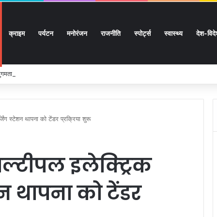
क्राइम
पर्यटन
मनोरंजन
राजनीति
स्पोर्ट्स
स्वास्थ्य
देश-विद
 सुगमता के उत्कृष्ट समन्वय से सफलतापूर्वक संचालित हो रही कांवड़ यात्रा
िंग स्टेशन थापना को टेंडर प्रक्रिया शुरू
ल्टीपल इलेक्ट्रिक
शन थापना को टेंडर