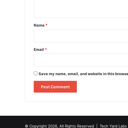
n
t
*
Name
*
Email
*
Save my name, email, and website in this browse
© Copyright 2026, All Rights Reserved |
Tech Yard Labs