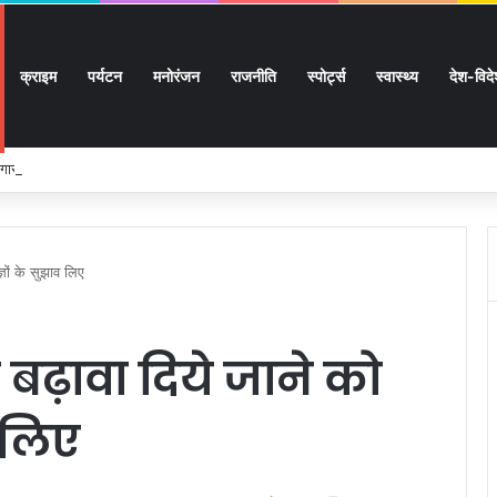
क्राइम
पर्यटन
मनोरंजन
राजनीति
स्पोर्ट्स
स्वास्थ्य
देश-विद
ार, शिक्षा, श्रमिक हित और आधारभूत विकास को नई गति, राज्य कैबिनेट ने लिए ऐतिहासिक फैसल
ज्ञों के सुझाव लिए
को बढ़ावा दिये जाने को
व लिए