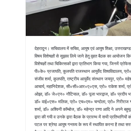
देहरादून। सचिवालय में सचिव, आयुष एवं आयुष शिक्षा, उत्तराखण्ड शास
विषय विशेषज्ञों से सुझाव लिये जाने हेतु वृहत बैठक का आयोजन किय
विशेषज्ञों तथा चिकित्सकों द्वारा प्रतिभाग किया गया, जिनमें प्रोफे
पी०के० प्रजापति, कुलपति राजस्थान आयुर्वेद विश्वविद्यालय, प्रो०
संजीव शर्मा, कुलपति, राष्ट्रीय आयुर्वेद संस्थान जयपुर, प्रो०
आचार्य, महानिदेशक, सी०सी०आर०ए०एस, प्रो० राकेश शर्मा, प्र
ओझा, डॉ० जे०एन० नौटियाल, डॉ० पूजा भारद्वाज, डॉ० प्रदीप भार
डॉ० वाई०एस० मलिक, प्रो० एच०एम० चन्दोला, प्रो० गिरीराज गर्
शर्मा, डॉ० अश्विनी कॉम्बोज, डॉ० महेन्द्र राणा आदि ने अपने बहु
द्वारा की गयी व उनके द्वारा बैठक के प्रारम्भ में सभी प्रतिभागिय
पटल पर श्रेष्ठ आयुष गन्तव्य के रूप में स्थापित करना है तथा 