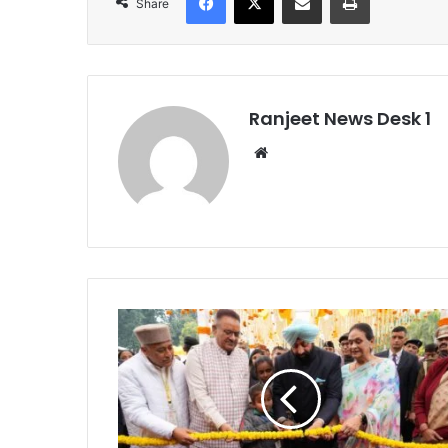
Share
Ranjeet News Desk 1
We
bsi
te