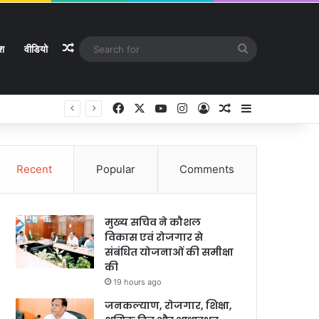
Random Article
Search
ेश
वीडियो
for
Facebook
X
YouTube
Instagram
Log In
Random Article
Sidebar
े
Recent
Popular
Comments
मुख्य सचिव ने कौशल
विकास एवं रोजगार से
संबंधित योजनाओं की समीक्षा
की
19 hours ago
जनकल्याण, रोजगार, शिक्षा,