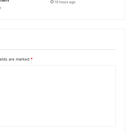
ैसले
19 hours ago
o
ields are marked
*