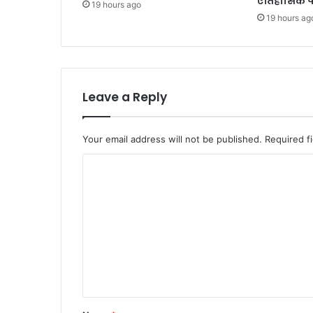
ऐतिहासिक फ
19 hours ago
19 hours ag
Leave a Reply
Your email address will not be published.
Required f
C
o
m
m
e
n
t
*