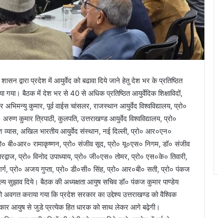
न द्वारा प्रदेश में आयुर्वेद को बढावा दिये जाने हेतु देश भर के प्रतिष्ठित
ा गया। बैठक में देश भर से 40 से अधिक प्रतिष्ठित आयुर्वेदिक शिक्षाविदों,
सर अभिमन्यु कुमार, पूर्व वाईस चांसलर, राजस्थान आयुर्वेद विश्वविद्यालय, प्रो०
 अरुण कुमार त्रिपाठी, कुलपति, उत्तराखण्ड आयुर्वेद विश्वविद्यालय, प्रो०
 महेश व्यास, अखिल भारतीय आयुर्वेद संस्थान, नई दिल्ली, प्रो० आर०एन०
ो० बी०आर० रामाकृष्णन, प्रो० संजीव सूद, प्रो० यू०एस० निगम, डॉ० संजीव
द्वाज, प्रो० विनोद उपाध्याय, प्रो० जी०एस० तोमर, प्रो० एस०के० तिवारी,
ग, प्रो० अजय गुप्ता, प्रो० डी०सी० सिंह, प्रो० आर०बी० सती, प्रो० पंकज
मूल्य सुझाव दिये। बैठक की अध्यक्षता आयुष सचिव डॉ० पंकज कुमार पाण्डेय
ों को अवगत कराया गया कि प्रदेश सरकार का उद्देश्य उत्तराखण्ड को वैश्विक
सरकार आयुष से जुडे प्रत्येक हित धारक को साथ लेकर आगे बढ़ेगी।