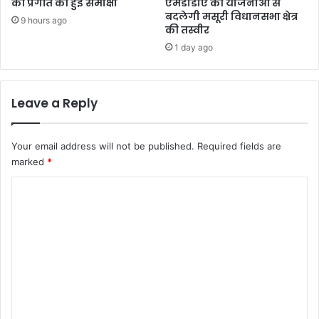
की प्रगति की हुई समीक्षा
एमडीडीए की योजनाओं से
बदलेगी मसूरी विधानसभा क्षेत्र
9 hours ago
की तस्वीर
1 day ago
Leave a Reply
Your email address will not be published.
Required fields are
marked
*
C
o
m
m
e
n
t