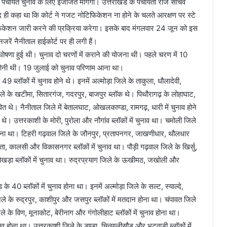
 पंचायत चुनाव के लिए इजाजत मांगेगा। उत्तराखंड के पंचायती राज सचिव
द ही कहा था कि कोर्ट ने गजट नोटिफिकेशन ना होने के चलते आरक्षण पर स्टे
िकेशन जारी करने की प्रक्रिया करेगा। इसके बाद मंगलवार 24 जून को इस
ें नैनीताल हाईकोर्ट पर ही लगी हैं।
घोषणा हुई थी। चुनाव दो चरणों में कराने की योजना थी। पहले चरण में 10
 होनी थी। 19 जुलाई को चुनाव परिणाम आना था।
49 ब्लॉकों में चुनाव होने थे। इनमें अल्मोड़ा जिले के ताकुला, धौलादेवी,
े के खटीमा, सितारगंज, गदरपुर, बाजपुर ब्लॉक थे। पिथौरागढ़ के लोहाघाट,
ावित थे। नैनीताल जिले में बेतालघाट, ओखलकाण्डा, रामगढ़, धारी में चुनाव होने
 थे। उत्तरकाशी के मोरी, पुरोला और नौगांव ब्लॉकों में चुनाव था। चमोली जिले
न होना था। टिहरी गढ़वाल जिले के जौनपुर, प्रतापनगर, जाखणीधार, थौलधार
ता, कालसी और विकासनगर ब्लॉकों में चुनाव था। पौड़ी गढ़वाल जिले के खिर्सु,
पोखड़ा ब्लॉकों में चुनाव था। रुद्रप्रयाग जिले के ऊखीमठ, जखोली और
के 40 ब्लॉकों में चुनाव होना था। इनमें अल्मोड़ा जिले के सल्ट, स्याल्दे,
े के रुद्रपुर, काशीपुर और जसपुर ब्लॉकों में मतदान होना था। चंपावत जिले
े के विण, मूनाकोट, बेरीनाग और गंगोलीहाट ब्लॉकों में चुनाव होना था।
व होना था। उत्तरकाशी जिले के डुण्डा, चिन्यालीसौड़ और भटवाड़ी ब्लॉकों में