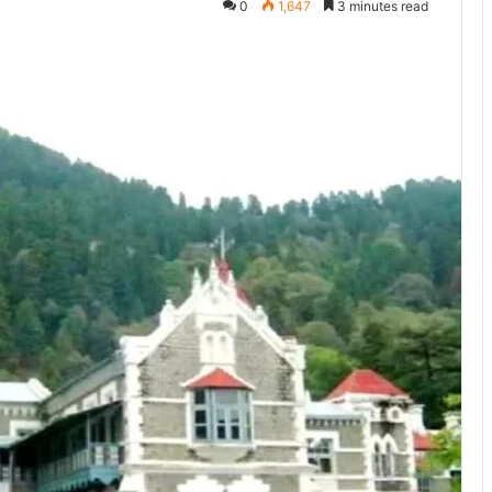
0
1,647
3 minutes read