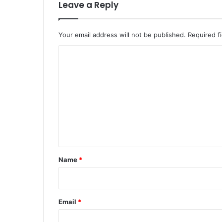
Leave a Reply
Your email address will not be published.
Required f
C
o
m
m
e
n
t
*
Name
*
Email
*