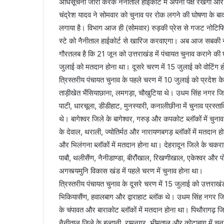
अधिसूचना जारी करके नैनीताल हाईकोर्ट में अपना पक्ष रखेगा और
चंद्रेश यादव ने सोमवार को चुनाव पर रोक लगने की घोषणा के बा
लगाया है। विभाग आज ही (सोमवार) रुड़की प्रेस से गजट नोटिफ
स्टे को नैनीताल हाईकोर्ट से खारिज करवाएगा। अब आज सबकी नजर
गौरतलब है कि 21 जून को उत्तराखंड में पंचायत चुनाव कराने की 
जुलाई को मतदान होना था। दूसरे चरण में 15 जुलाई को वोटिंग
त्रिस्तरीय पंचायत चुनाव के पहले चरण में 10 जुलाई को प्रदेश के 
ताड़ीखेत भैंसियाछाना, लमगड़ा, चौखुटिया थे। उधम सिंह नगर जिल
पाटी, धारचूला, डीडीहाट, मुनस्यारी, कनालीछीना में चुनाव प्रस्त
थे। बागेश्वर जिले के बागेश्वर, गरुड़ और कपकोट ब्लॉकों में चुनाव
के देवाल, थराली, ज्योतिर्मठ और नारायणबगड़ ब्लॉकों में मतदा
और भिलंगना ब्लॉकों में मतदान होना था। देहरादून जिले के चकरा
पाबौ, थलीसैंण, नैनीडाण्डा, बीरौंखाल, रिखणीखाल, एकेश्वर और 
अगस्त्यमुनि विकास खंड में पहले चरण में चुनाव होना था।
त्रिस्तरीय पंचायत चुनाव के दूसरे चरण में 15 जुलाई को उत्तराखंड 
भिकियासैंण, हवालबाग और द्वाराहाट ब्लॉक थे। उधम सिंह नगर जिल
के चंपावत और बाराकोट ब्लॉकों में मतदान होना था। पिथौरागढ़ जिल
नैनीताल जिले के हल्द्वानी, रामनगर, भीमताल और कोटाबाग में चुना