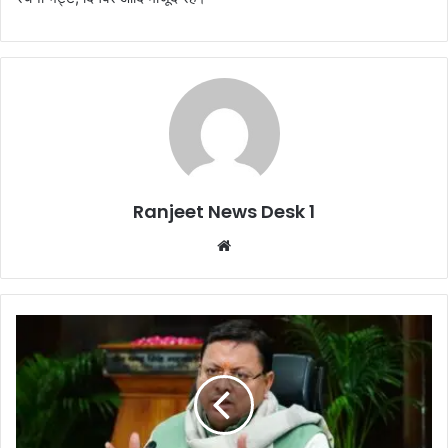
Ranjeet News Desk 1
We
bsi
te