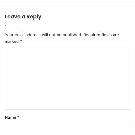
Leave a Reply
Your email address will not be published.
Required fields are
marked
*
C
o
m
m
e
n
t
*
Name
*