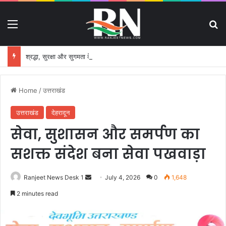
Menu
S
श्रद्धा, सुरक्षा और सुगमता के उत्कृष्ट समन्वय से सफलतापूर्वक संचालित हो रही कांवड़ यात्रा
Home
/
उत्तराखंड
उत्तराखंड
देहरादून
सेवा, सुशासन और समर्पण का
सशक्त संदेश बना सेवा पखवाड़ा
Ranjeet News Desk 1
S
July 4, 2026
0
1,648
e
2 minutes read
n
d
a