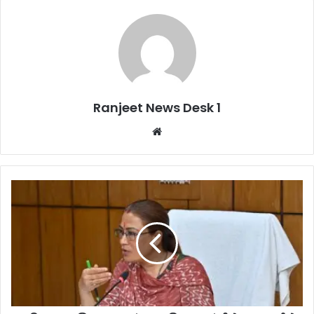
Ranjeet News Desk 1
We
bsi
te