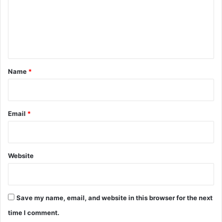
m
e
n
t
*
Name
*
Email
*
Website
Save my name, email, and website in this browser for the next
time I comment.