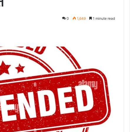
त
0
1,649
1 minute read