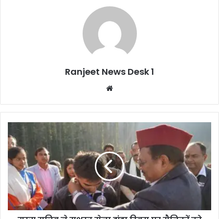
Ranjeet News Desk 1
We
bsi
te