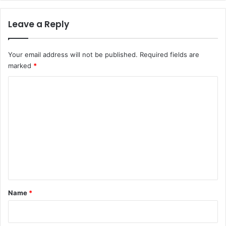
Leave a Reply
Your email address will not be published.
Required fields are
marked
*
C
o
m
m
e
n
t
*
Name
*