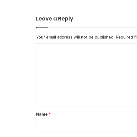
Leave a Reply
Your email address will not be published.
Required f
C
o
m
m
e
n
t
*
Name
*