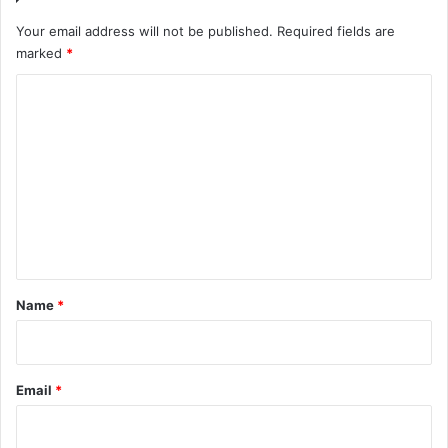
Your email address will not be published.
Required fields are
marked
*
C
o
m
m
e
n
t
*
Name
*
Email
*