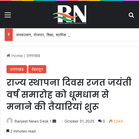
Menu
S
जनकल्याण, रोजगार, शिक्षा, श्रमिक हित और आधारभूत विकास को नई गति, राज्य कैबिनेट ने लिए ऐतिहासिक फैसले
Home
/
उत्तराखंड
उत्तराखंड
देहरादून
राज्य स्थापना दिवस रजत जयंती
वर्ष समारोह को धूमधाम से
मनाने की तैयारियां शुरू
Ranjeet News Desk 1
S
October 31, 2025
0
1,649
e
2 minutes read
n