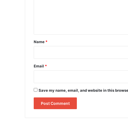
m
e
n
t
*
Name
*
Email
*
Save my name, email, and website in this browse