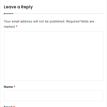
Leave a Reply
Your email address will not be published.
Required fields are
marked
*
C
o
m
m
e
n
t
*
Name
*