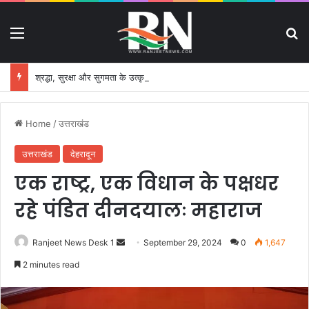
Menu
S
श्रद्धा, सुरक्षा और सुगमता के उत्कृष्ट समन्वय से सफलतापूर्वक संचालित हो रही कांवड़ यात्रा
Home
/
उत्तराखंड
उत्तराखंड
देहरादून
एक राष्ट्र, एक विधान के पक्षधर
रहे पंडित दीनदयालः महाराज
Ranjeet News Desk 1
S
September 29, 2024
0
1,647
e
2 minutes read
n
d
a