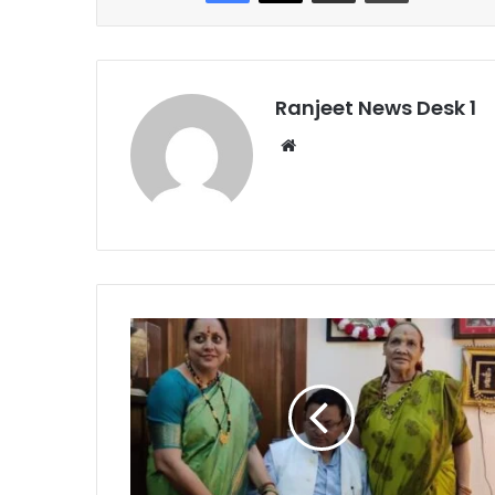
Ranjeet News Desk 1
We
bsi
te