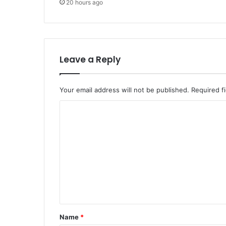
20 hours ago
Leave a Reply
Your email address will not be published.
Required f
C
o
m
m
e
n
t
*
Name
*