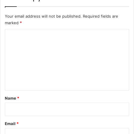
Your email address will not be published.
Required fields are
marked
*
C
o
m
m
e
n
t
*
Name
*
Email
*