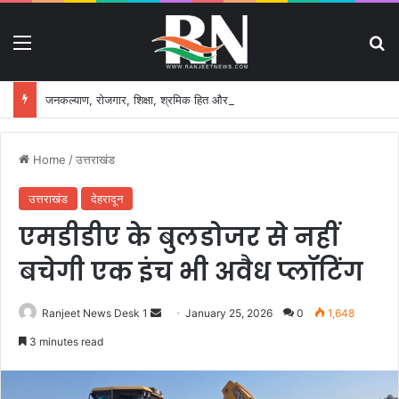
Menu
S
जनकल्याण, रोजगार, शिक्षा, श्रमिक हित और आधारभूत विकास को नई गति, राज्य कैबिनेट ने लिए ऐतिहासिक फैसले
Home
/
उत्तराखंड
उत्तराखंड
देहरादून
एमडीडीए के बुलडोजर से नहीं
बचेगी एक इंच भी अवैध प्लॉटिंग
Ranjeet News Desk 1
S
January 25, 2026
0
1,648
e
3 minutes read
n
d
a