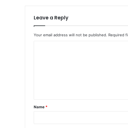
Leave a Reply
Your email address will not be published.
Required f
C
o
m
m
e
n
t
*
Name
*