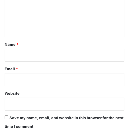
m
e
n
t
*
Name
*
Email
*
Website
Save my name, email, and website in this browser for the next
time I comment.