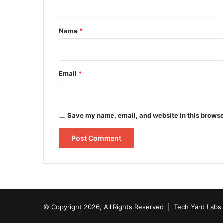
t
*
Name
*
Email
*
Save my name, email, and website in this browse
© Copyright 2026, All Rights Reserved |
Tech Yard Labs