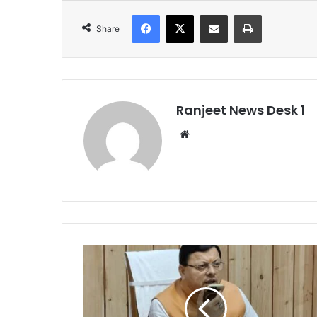
Facebook
X
Share via Email
Print
Share
Ranjeet News Desk 1
We
bsi
te