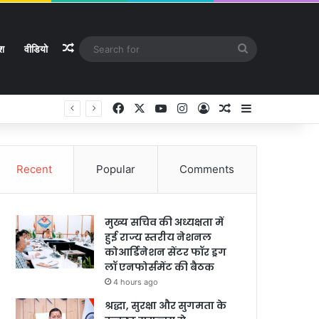
Random Article
Search
ेश
वीडियो
for
Facebook
X
YouTube
Instagram
Log In
Random Article
Sidebar
Recent
Popular
Comments
मुख्य सचिव की अध्यक्षता में
हुई राज्य स्तरीय नेशनल
कोआर्डिनेशन सेंटर फॉर ड्रग
लॉ एनफोर्समेंट की बैठक
4 hours ago
श्रद्धा, सुरक्षा और सुगमता के