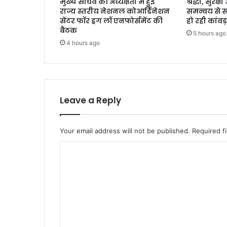
मुख्य सचिव की अध्यक्षता में हुई
श्रद्धा, सुरक
राज्य स्तरीय नेशनल कोआर्डिनेशन
समन्वय से 
सेंटर फॉर ड्रग लॉ एनफोर्समेंट की
हो रही कांवड़
बैठक
5 hours ago
4 hours ago
Leave a Reply
Your email address will not be published.
Required f
C
o
m
m
e
n