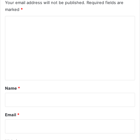
Your email address will not be published.
Required fields are
marked
*
C
o
m
m
e
n
t
*
Name
*
Email
*