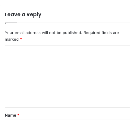
Leave a Reply
Your email address will not be published.
Required fields are
marked
*
C
o
m
m
e
n
t
*
Name
*