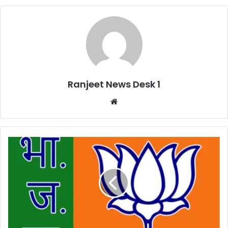
Ranjeet News Desk 1
We
bsi
te