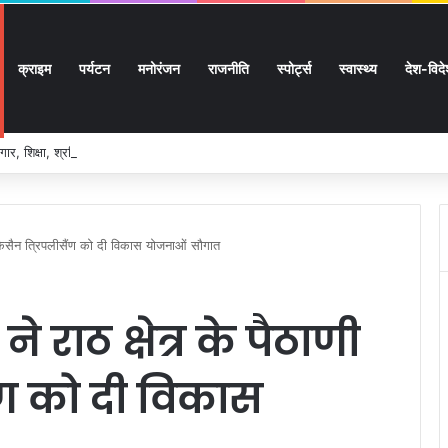
क्राइम
पर्यटन
मनोरंजन
राजनीति
स्पोर्ट्स
स्वास्थ्य
देश-विद
ार, शिक्षा, श्रमिक हित और आधारभूत विकास को नई गति, राज्य कैबिनेट ने लिए ऐतिहासिक फैसल
ी चकिसैन त्रिपलीसैंण को दी विकास योजनाओं सौगात
े राठ क्षेत्र के पैठाणी
ंण को दी विकास