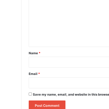
C
o
m
m
e
n
t
*
Name
*
Email
*
Save my name, email, and website in this browse