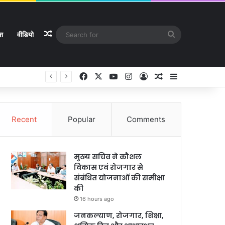
Random Article
Search
ेश
वीडियो
for
Facebook
X
YouTube
Instagram
Log In
Random Article
Sidebar
े
Recent
Popular
Comments
मुख्य सचिव ने कौशल
विकास एवं रोजगार से
संबंधित योजनाओं की समीक्षा
की
16 hours ago
जनकल्याण, रोजगार, शिक्षा,