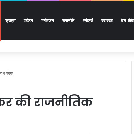
क्राइम
पर्यटन
मनोरंजन
राजनीति
स्पोर्ट्स
स्वास्थ्य
देश-विद
 सुगमता के उत्कृष्ट समन्वय से सफलतापूर्वक संचालित हो रही कांवड़ यात्रा
साथ बैठक
र की राजनीतिक