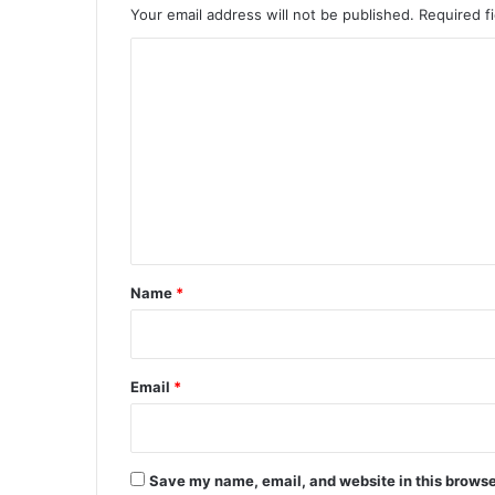
Your email address will not be published.
Required f
C
o
m
m
e
n
t
*
Name
*
Email
*
Save my name, email, and website in this browse