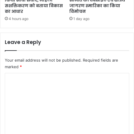
किया सीधा संवाद, महिला
समिति की वेबसाइट एवं क्षत्रिय
सशक्तिकरण को बताया विकास
जागरण स्मारिका का किया
का आधार
विमोचन
4 hours ago
1 day ago
Leave a Reply
Your email address will not be published.
Required fields are
marked
*
C
o
m
m
e
n
t