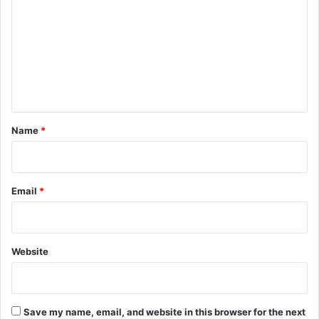
m
m
e
n
t
*
Name
*
Email
*
Website
Save my name, email, and website in this browser for the next