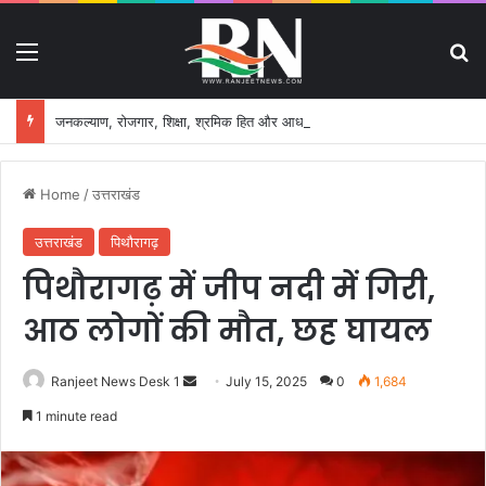
Menu
S
जनकल्याण, रोजगार, शिक्षा, श्रमिक हित और आधारभूत विकास को नई गति, राज्य कैबिनेट ने लिए ऐतिहासिक फैसले
Home
/
उत्तराखंड
उत्तराखंड
पिथौरागढ़
पिथौरागढ़ में जीप नदी में गिरी,
आठ लोगों की मौत, छह घायल
Ranjeet News Desk 1
S
July 15, 2025
0
1,684
e
1 minute read
n
d
a