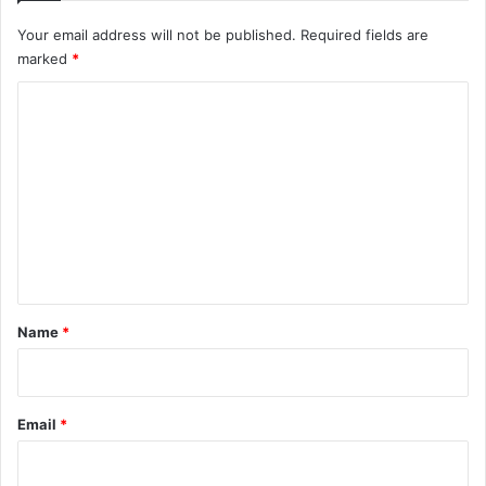
Your email address will not be published.
Required fields are
marked
*
C
o
m
m
e
n
t
*
Name
*
Email
*