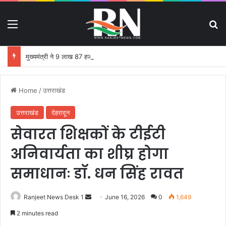
Menu
S
मुख्यमंत्री ने 9 लाख 87 हजार 17 पेंशन लाभार्थियों को 146 करोड़ 32 लाख की पेंशन राशि का किया भुगतान
Home
/
उत्तराखंड
उत्तराखंड
देहरादून
सेवारत शिक्षकों के टीईटी
अनिवार्यता का शीघ्र होगा
समाधानः डाॅ. धन सिंह रावत
Ranjeet News Desk 1
S
June 16, 2026
0
1,649
e
2 minutes read
n