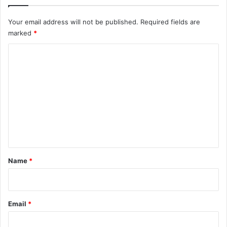
Your email address will not be published.
Required fields are
marked
*
C
o
m
m
e
n
t
*
Name
*
Email
*