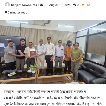
Ranjeet News Desk 1
S
August 12, 2025
0
1,648
e
2 minutes read
n
d
a
n
e
m
a
i
l
देहरादून। भारतीय प्रौद्योगिकी संस्थान रुड़की (आईआईटी रुड़की) ने
आईआईआईटीबी कॉमेट फाउंडेशन, आईआईआईटी बैंगलोर और मेंटिसवेव नेटवर्क्स
प्राइवेट लिमिटेड के साथ एक महत्वपूर्ण समझौते पर हस्ताक्षर किए हैं। इस समझौते