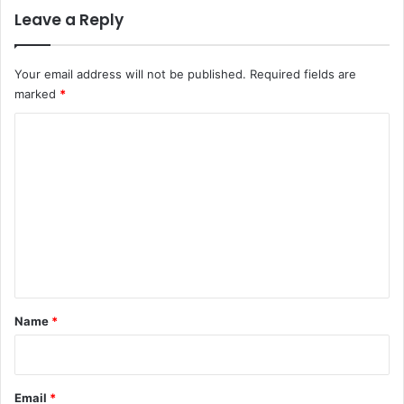
Leave a Reply
Your email address will not be published.
Required fields are
marked
*
C
o
m
m
e
n
t
*
Name
*
Email
*