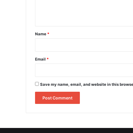
e
n
t
*
Name
*
Email
*
Save my name, email, and website in this browse