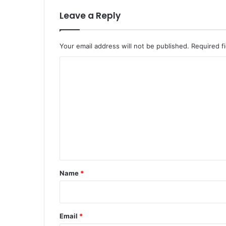
Leave a Reply
Your email address will not be published.
Required f
C
o
m
m
e
n
t
*
Name
*
Email
*