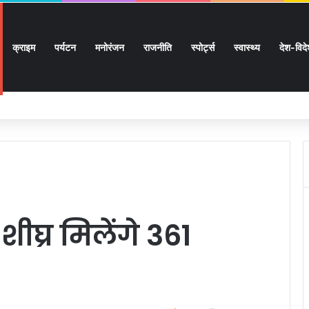
क्राइम
पर्यटन
मनोरंजन
राजनीति
स्पोर्ट्स
स्वास्थ्य
देश-विद
 सुगमता के उत्कृष्ट समन्वय से सफलतापूर्वक संचालित हो रही कांवड़ यात्रा
शीघ्र मिलेंगे 361