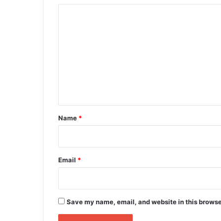
C
o
m
m
e
n
t
*
Name
*
Email
*
Save my name, email, and website in this browse