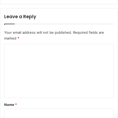
Leave a Reply
Your email address will not be published.
Required fields are
marked
*
C
o
m
m
e
n
t
*
Name
*