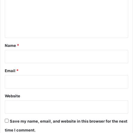
m
e
n
t
*
Name
*
Email
*
Website
Save my name, email, and website in this browser for the next
time I comment.