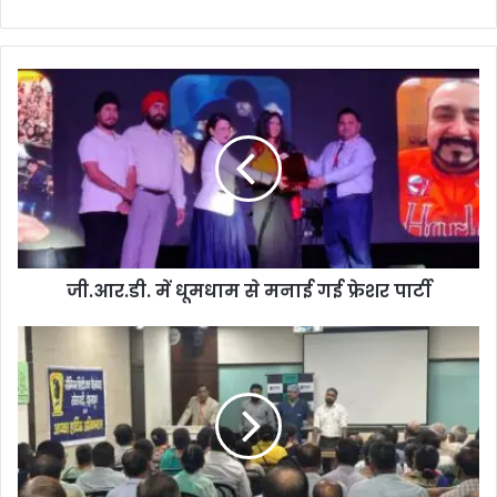
bsi
te
जी.आर.डी. में धूमधाम से मनाई गई फ्रेशर पार्टी