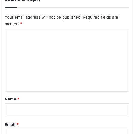
Your email address will not be published.
Required fields are
marked
*
C
o
m
m
e
n
t
*
Name
*
Email
*