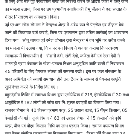
के लिए आठ माह पूर्व प्रकाशित माफी को निरस्त करने के आदेश जारी न किए जाने
का मामला उठाया, जिस पर उप प्रभागीय वनाधिकारी विभु चौहान ने एक सप्ताह के
भीतर निस्तारण का आश्वासन दिया।
पूर्व प्रधान रमेश डोभाल ने मेन्द्रथ क्षेत्र में अवैध रूप से पेट्रोल एवं डीज़ल बेचे
जाने की शिकायत दर्ज कराई, जिस पर प्रशासन द्वारा उचित कार्रवाई का आश्वासन
दिया गया। सोनू नायक एवं रमेश डोभाल द्वारा मेन्द्रथ में वन भूमि पर अवैध कब्जे
का मामला भी उठाया गया, जिस पर वन विभाग ने अवगत कराया कि प्रकरण
न्यायालय में विचाराधीन है। रोशनी देवी, संती देवी, कविता देवी एवं रेखा देवी ने
भाटगढ़ी ग्राम पंचायत के खेडा-पटाला स्थित अनुसूचित जाति बस्ती में निवासरत
45 परिवारों के लिए पेयजल संकट की समस्या रखी। इस पर जल संस्थान के
अवर अभियंता को स्थायी समाधान होने तक टैंकर के माध्यम से पेयजल आपूर्ति
सुनिश्चित करने के निर्देश दिए गए।
बहुउद्देशीय शिविर में स्वास्थ्य विभाग द्वारा एलोपैथिक में 216, होम्योपैथिक में 30 तथा
आयुर्वेदिक में 182 लोगों की जांच कर निःशुल्क दवाइयों का वितरण किया गया।
राजस्व विभाग ने 40 हिस्सा प्रमाण पत्र, 25 उद्यान कार्ड, 15 पीएम किसान, 05
केवाईसी की गई। कृषि विभाग ने 63 एवं उद्यान विभाग ने 15 किसानों को कृषि
यंत्र, बीज एवं पीएम किसान निधि का लाभ प्रदान किया। समाज कल्याण विभाग
द्वारा पेंशन संबंधित प्रकरणों का निस्तारण किया गया। जिला पूर्ति विभाग द्वारा 23