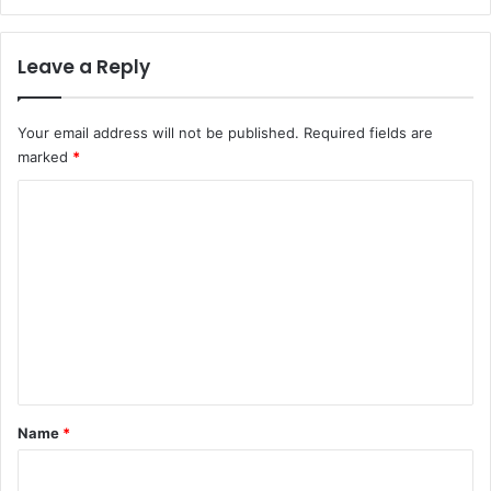
Leave a Reply
Your email address will not be published.
Required fields are
marked
*
C
o
m
m
e
n
t
*
Name
*