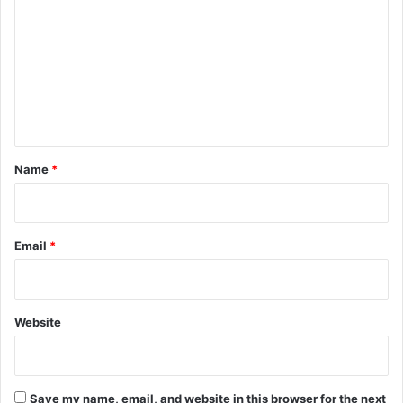
o
m
m
e
n
t
*
Name
*
Email
*
Website
Save my name, email, and website in this browser for the next