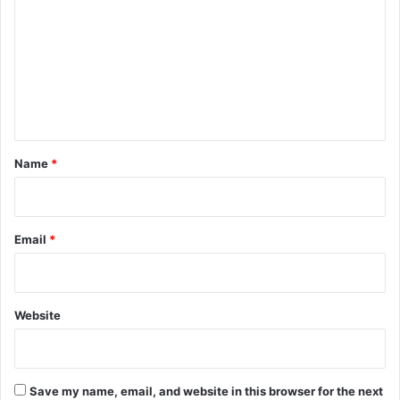
m
m
e
n
t
*
Name
*
Email
*
Website
Save my name, email, and website in this browser for the next