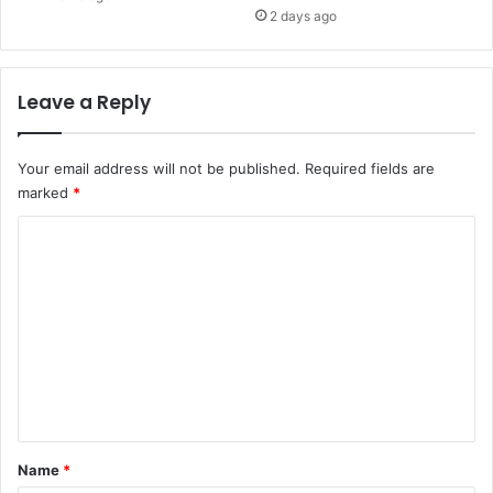
2 days ago
Leave a Reply
Your email address will not be published.
Required fields are
marked
*
C
o
m
m
e
n
t
*
Name
*