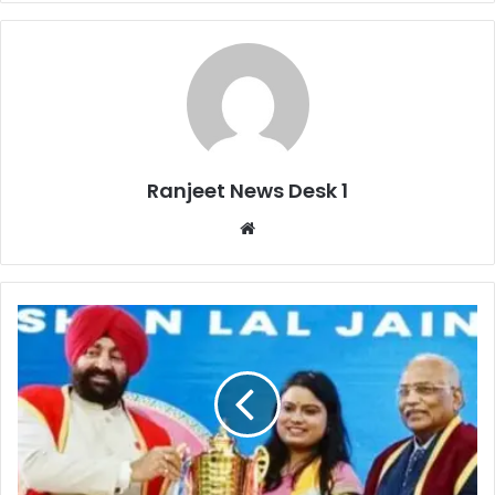
Ranjeet News Desk 1
We
bsi
te