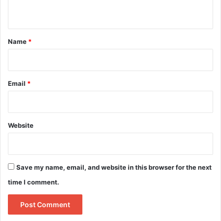
n
t
*
Name
*
Email
*
Website
Save my name, email, and website in this browser for the next
time I comment.