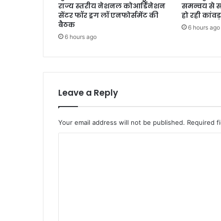
राज्य स्तरीय नेशनल कोआर्डिनेशन
समन्वय से 
सेंटर फॉर ड्रग लॉ एनफोर्समेंट की
हो रही कांवड़
बैठक
6 hours ago
6 hours ago
Leave a Reply
Your email address will not be published.
Required f
C
o
m
m
e
n