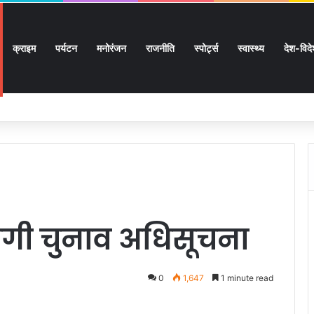
क्राइम
पर्यटन
मनोरंजन
राजनीति
स्पोर्ट्स
स्वास्थ्य
देश-विद
 सुगमता के उत्कृष्ट समन्वय से सफलतापूर्वक संचालित हो रही कांवड़ यात्रा
होगी चुनाव अधिसूचना
0
1,647
1 minute read