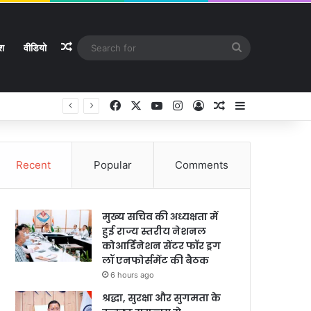
Random Article
Search
ेश
वीडियो
for
Facebook
X
YouTube
Instagram
Log In
Random Article
Sidebar
Recent
Popular
Comments
मुख्य सचिव की अध्यक्षता में
हुई राज्य स्तरीय नेशनल
कोआर्डिनेशन सेंटर फॉर ड्रग
लॉ एनफोर्समेंट की बैठक
6 hours ago
श्रद्धा, सुरक्षा और सुगमता के