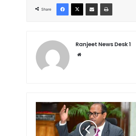
Facebook
X
Share via Email
Print
Share
Ranjeet News Desk 1
We
bsi
te