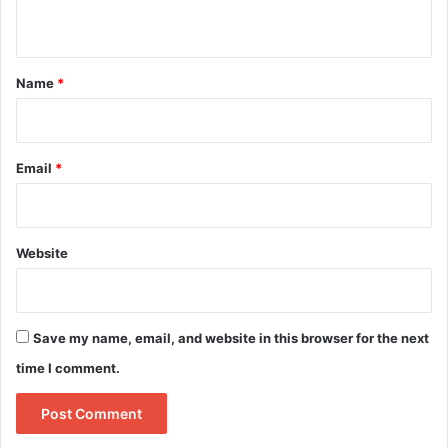
n
t
*
Name
*
Email
*
Website
Save my name, email, and website in this browser for the next
time I comment.